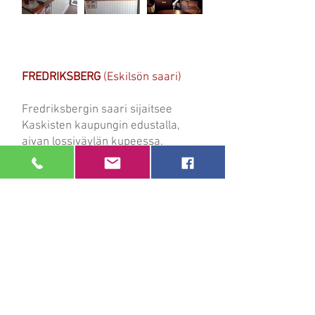
FREDRIKSBERG
(Eskilsön saari)
Fredriksbergin saari sijaitsee
Kaskisten kaupungin edustalla,
aivan lossiväylän kupeessa.
Saaresta kotisaareemme päin
katsottuna Kaskinen näyttää
parhaat puolensa. Saaren "synty"
on sikäli erikoinen, että saaren
kerrotaan muodostuneen laivojen
painolastina olleesta materiaalista.
Vanhoista kuvista voimme nähdä,
että saarella on ollut rakennuksia,
joiden kivijalat ovat vieläkin