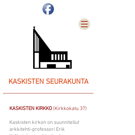
KASKISTEN SEURAKUNTA
KASKISTEN KIRKKO
(Kirkkokatu 37)
Kaskisten kirkon on suunnitellut
arkkitehti-professori Erik