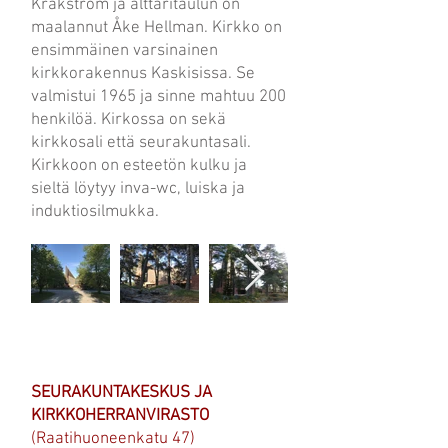
Kråkström ja alttaritaulun on
maalannut Åke Hellman. Kirkko on
ensimmäinen varsinainen
kirkkorakennus Kaskisissa. Se
valmistui 1965 ja sinne mahtuu 200
henkilöä. Kirkossa on sekä
kirkkosali että seurakuntasali.
Kirkkoon on esteetön kulku ja
sieltä löytyy inva-wc, luiska ja
induktiosilmukka.
SEURAKUNTAKESKUS JA
KIRKKOHERRANVIRASTO
(Raatihuoneenkatu 47)