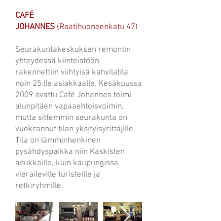
CAFÉ
JOHANNES
(Raatihuoneenkatu 47)
Seurakuntakeskuksen remontin
yhteydessä kiinteistöön
rakennettiin viihtyisä kahvilatila
noin 25:lle asiakkaalle. Kesäkuussa
2009 avattu Café Johannes toimi
alunpitäen vapaaehtoisvoimin,
mutta sittemmin seurakunta on
vuokrannut tilan yksityisyrittäjille.
Tila on lämminhenkinen
pysähdyspaikka niin Kaskisten
asukkaille, kuin kaupungissa
vieraileville turisteille ja
retkiryhmille.