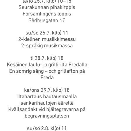
la/lö 25.7. kl(o) 10–15
Seurakunnan pihakirppis
Församlingens loppis
Rådhusgatan 47
su/sö 26.7. kl(o) 11
2-kielinen musiikkimessu
2-språkig musikmässa
ti 28.7. kl(o) 18
Kesäinen laulu- ja grilli-ilta Fredalla
En somrig sång – och grillafton på
Freda
ke/ons 29.7. kl(o) 18
Iltahartaus hautausmaalla
sankarihautojen äärellä
Kvällsandakt vid hjältegravarna på
begravningsplatsen
su/sö 2.8. kl(o) 11