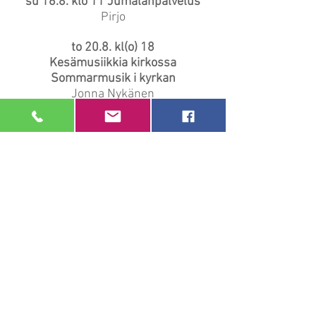
su 16.8. klo 11 Jumalanpalvelus
Pirjo
to 20.8. kl(o) 18
Kesämusiikkia kirkossa
Sommarmusik i kyrkan
Jonna Nykänen
su/sö 23.8. kl(o) 11
2-kielinen jumalanpalvelus Bladhin
talolla
(huom paikka!)
2-språkig gudstjänst i Bladhska
gården
(obs plats!)
ti 25.8. kl(o) 18
Grilli-iltojen päättäjäiset Fredalla
Avslutningskväll på Freda