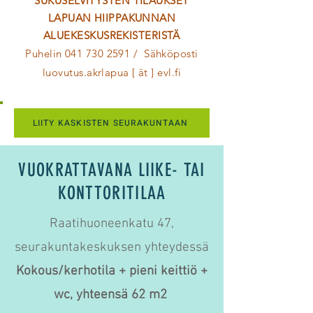
SUKUSELVITYSTEN TILAUKSET
LAPUAN HIIPPAKUNNAN
ALUEKESKUSREKISTERISTÄ
Puhelin
041 730 2591
/ Sähköposti
luovutus.akrlapua [ ät ] evl.fi
LIITY KASKISTEN SEURAKUNTAAN
​VUOKRATTAVANA LIIKE- TAI
KONTTORITILAA
Raatihuoneenkatu 47,
seurakuntakeskuksen yhteydessä
Kokous/kerhotila + pieni keittiö +
wc, yhteensä 62 m2