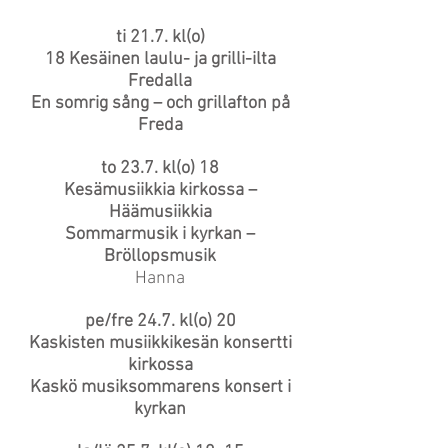
ti 21.7. kl(o)
18 Kesäinen laulu- ja grilli-ilta
Fredalla
En somrig sång – och grillafton på
Freda
to 23.7. kl(o) 18
Kesämusiikkia kirkossa –
Häämusiikkia
Sommarmusik i kyrkan –
Bröllopsmusik
Hanna
pe/fre 24.7. kl(o) 20
Kaskisten musiikkikesän konsertti
kirkossa
Kaskö musiksommarens konsert i
kyrkan