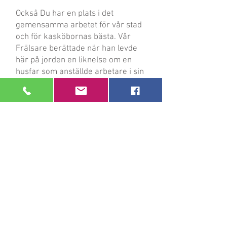
Också Du har en plats i det
gemensamma arbetet för vår stad
och för kasköbornas bästa. Vår
Frälsare berättade när han levde
här på jorden en liknelse om en
husfar som anställde arbetare i sin
vingård. Längs med dagen
anställdes allt fler och ännu på
kvällen anställdes någon ännu. Allt
fler hörsammade kallelsen: " Kom
också ni och arbeta i min vingård!"
Kanske du sedan länge är en av de
frivilliga tjänarna i församlingen,
eller kanske du hör kallelsen först
nu. Hur som helst, alla är lika
viktiga och åt alla har Herren en
plats reserverad i församlingen.
Församlingen hälsar dig